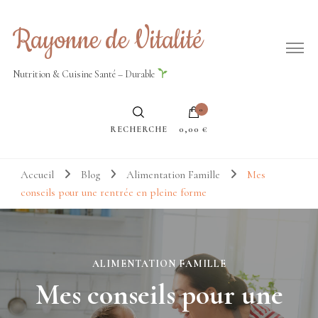
Rayonne de Vitalité
Nutrition & Cuisine Santé – Durable
0
RECHERCHE
0,00 €
Accueil
Blog
Alimentation Famille
Mes
conseils pour une rentrée en pleine forme
ALIMENTATION FAMILLE
Mes conseils pour une