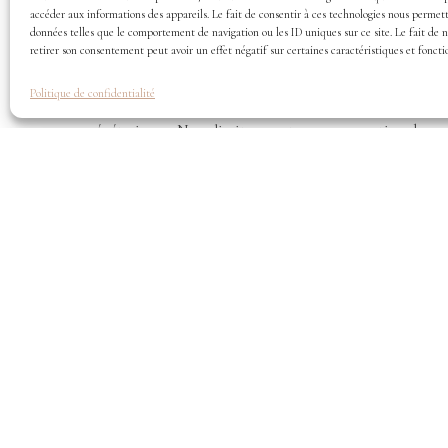
Falafels de chou-fleur
accéder aux informations des appareils. Le fait de consentir à ces technologies nous permett
données telles que le comportement de navigation ou les ID uniques sur ce site. Le fait de 
MIS À JOUR LE
19 JUILLET 2023
retirer son consentement peut avoir un effet négatif sur certaines caractéristiques et foncti
SUR
LAISSER UN COMMENTAIRE
FALAFELS
DE
Politique de confidentialité
Aujourd’hui, je vous propose une nouvelle recette
CHOU-
FLEUR
végétarienne. Nous limitons notre consommation de
viande et nous souhaitons éduquer nos enfants dans cett
démarche de santé …
LIRE PLUS