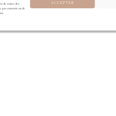
ACCEPTER
ra de traiter des
ne pas consentir ou de
ons.
e