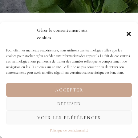
Gérer le consentement aux
cookies
Pour offrir les meilleures expériences, nous utilisons des technologies telles que les
cookies pour stocker et/ou accéder aux informations des appareils. Le fait de consentir à
ces technologies nous permettra de traiter des données telles que le comportement de
navigation ou les ID uniques sur ce site. Le fait de ne pas consentir ou de retirer son
LE PETIT-DEJEUNER
consentement peut avoir un effet négatif sur certaines caractéristiques et fonctions.
ACCEPTER
Pour démarrer la journée du bon pied, le petit
déjeuner doit être protéiné et gras. Ok mais… en
REFUSER
pratique, on fait comment ?
VOIR LES PRÉFÉRENCES
Politique de confidentialité
Au programme de cet atelier :